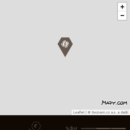
+
−
Leaflet
|
©
Seznam.cz a.s.
a další