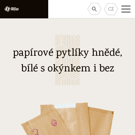
CZ
papírové pytlíky hnědé,
bílé s okýnkem i bez