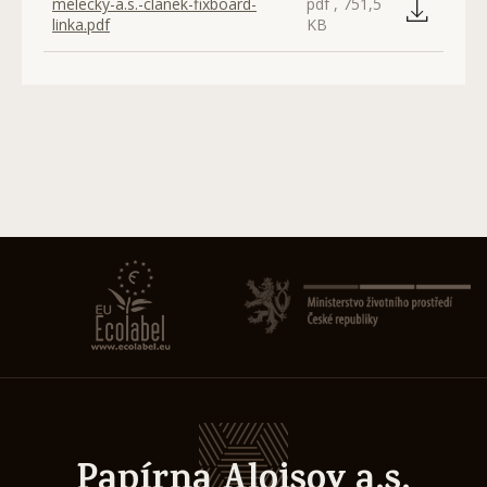
melecky-a.s.-clanek-fixboard-
pdf , 751,5
linka.pdf
KB
Papírna Aloisov a.s.